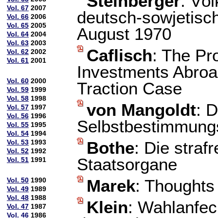
Steinberger
: Vö
Vol. 67
2007
deutsch-sowjetisc
Vol. 66
2006
Vol. 65
2005
August 1970
Vol. 64
2004
Vol. 63
2003
Caflisch
: The Pr
Vol. 62
2002
Vol. 61
2001
Investments Abroad
Vol. 60
2000
Traction Case
Vol. 59
1999
Vol. 58
1998
von Mangoldt
: 
Vol. 57
1997
Vol. 56
1996
Selbstbestimmungs
Vol. 55
1995
Vol. 54
1994
Vol. 53
1993
Bothe
: Die straf
Vol. 52
1992
Staatsorgane
Vol. 51
1991
Vol. 50
1990
Marek
: Thoughts
Vol. 49
1989
Vol. 48
1988
Klein
: Wahlanfec
Vol. 47
1987
Vol. 46
1986