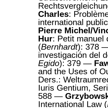
Rechtsvergleichun
Charles
: Problème
international public
Pierre Michel/Vin
Hur
: Petit manuel 
(
Bernhardt
): 378 
investigación del d
Egido
): 379 —
Faw
and the Uses of O
Ders.: Weltraumrec
Iuris Gentium, Seri
588 —
Grzybowsk
International Law (