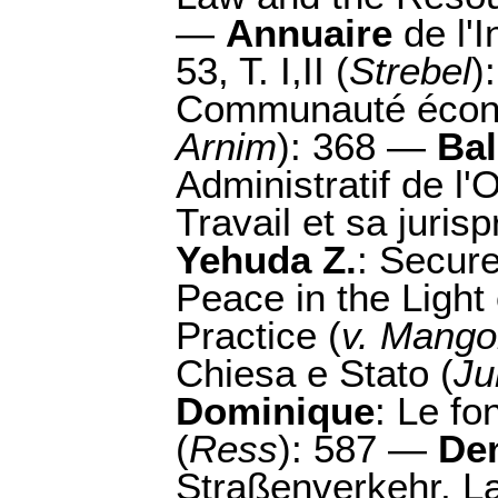
—
Annuaire
de l'I
53, T. I,II (
Strebel
)
Communauté écon
Arnim
): 368 —
Bal
Administratif de l'
Travail et sa juris
Yehuda Z.
: Secur
Peace in the Light
Practice (
v. Mango
Chiesa e Stato (
Ju
Dominique
: Le fo
(
Ress
): 587 —
De
Straßenverkehr, L