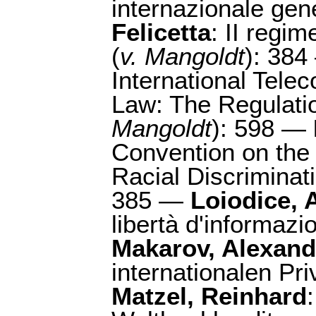
internazionale gen
Felicetta
: II regim
(
v. Mangoldt
): 38
International Tele
Law: The Regulati
Mangoldt
): 598 —
Convention on the 
Racial Discriminat
385 —
Loiodice, 
libertà d'informazi
Makarov, Alexand
internationalen Pri
Matzel, Reinhard