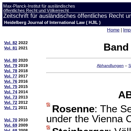
Max-Planck-Institut für ausländisches
öffentliches Recht und Völkerrecht
Zeitschrift für ausländisches öffentliches Recht u
Heidelberg Journal of International Law ( HJIL )
Home
|
Imp
Vol. 82
2022
Band 
Vol. 81
2021
Vol. 80
2020
Vol. 79
2019
Abhandlungen
–
S
Vol. 78
2018
Vol. 77
2017
Vol. 76
2016
Vol. 75
2015
A
Vol. 74
2014
Vol. 73
2013
Vol. 72
2012
Rosenne
: The Se
Vol. 71
2011
under the Vienna 
Vol. 70
2010
Vol. 69
2009
Vol. 68
2008