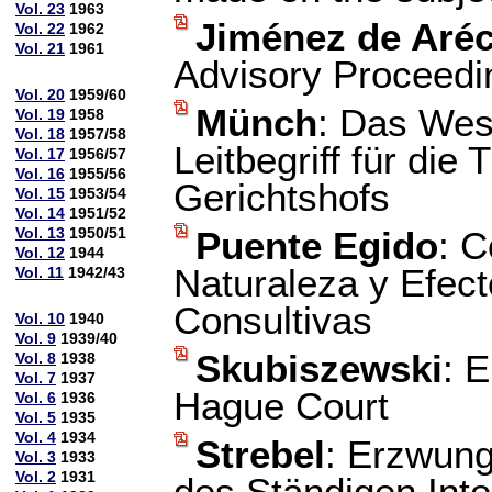
Vol. 23
1963
Jiménez de Aré
Vol. 22
1962
Vol. 21
1961
Advisory Proceedi
Vol. 20
1959/60
Münch
: Das Wes
Vol. 19
1958
Vol. 18
1957/58
Leitbegriff für die 
Vol. 17
1956/57
Vol. 16
1955/56
Gerichtshofs
Vol. 15
1953/54
Vol. 14
1951/52
Vol. 13
1950/51
Puente Egido
: C
Vol. 12
1944
Naturaleza y Efect
Vol. 11
1942/43
Consultivas
Vol. 10
1940
Vol. 9
1939/40
Skubiszewski
: 
Vol. 8
1938
Vol. 7
1937
Hague Court
Vol. 6
1936
Vol. 5
1935
Vol. 4
1934
Strebel
: Erzwun
Vol. 3
1933
Vol. 2
1931