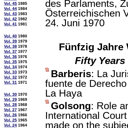
des Parlaments, Z
Vol. 45
1985
Vol. 44
1984
Österreichischen 
Vol. 43
1983
Vol. 42
1982
24. Juni 1970
Vol. 41
1981
Vol. 40
1980
Vol. 39
1979
Fünfzig Jahre 
Vol. 38
1978
Vol. 37
1977
Vol. 36
1976
Fifty Years
Vol. 35
1975
Vol. 34
1974
Barberis
: La Jur
Vol. 33
1973
Vol. 32
1972
fuente de Derecho
Vol. 31
1971
La Haya
Vol. 30
1970
Vol. 29
1969
Golsong
: Role a
Vol. 28
1968
Vol. 27
1967
International Court
Vol. 26
1966
Vol. 25
1965
made on the subje
Vol. 24
1964