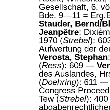
Gesellschaft, 6. vö
Bde. 9—11 = Erg.B
Stauder, Bernd/
Jeanpêtre
: Dixièm
1970 (
Strebel
): 6
Aufwertung der de
Verosta, Stephan
(
Ress
): 609 —
Ve
des Auslandes, Hr
(
Doehring
): 611 
Congress Proceedi
Tew (
Strebel
): 40
abgabenrechtlichen