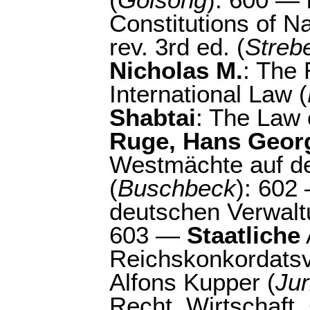
(
Golsong
): 600 —
Constitutions of N
rev. 3rd ed. (
Streb
Nicholas M.
: The 
International Law (
Shabtai
: The Law 
Ruge, Hans Geor
Westmächte auf de
(
Buschbeck
): 60
deutschen Verwalt
603 —
Staatliche
Reichskonkordatsv
Alfons Kupper (
Jur
Recht, Wirtschaft,