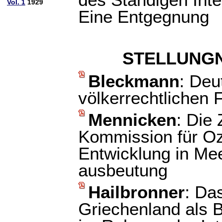
des Ständigen Inte
Vol. 1
1929
Eine Entgegnung
STELLUNG
Bleckmann
: Deu
völkerrechtlichen 
Mennicken
: Die
Kommission für Oz
Entwicklung in Me
ausbeutung
Hailbronner
: Da
Griechenland als B