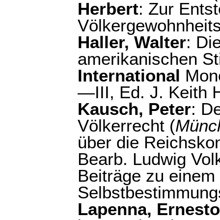
Herbert
: Zur Ents
Völkergewohnheits
Haller, Walter
: Di
amerikanischen St
International
Mone
—III, Ed. J. Keith 
Kausch, Peter
: D
Völkerrecht (
Münc
über die Reichsko
Bearb. Ludwig Volk
Beiträge zu einem
Selbstbestimmungs
Lapenna, Ernesto