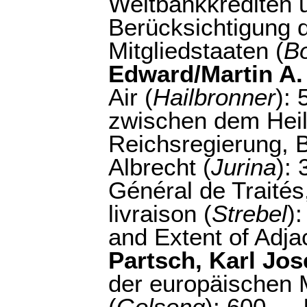
Weltbankkrediten 
Berücksichtigung d
Mitgliedstaaten (
B
Edward/Martin A.
Air (
Hailbronner
):
zwischen dem Heil
Reichsregierung, 
Albrecht (
Jurina
):
Général de Traités
livraison (
Strebel
)
and Extent of Adja
Partsch, Karl Jos
der europäischen