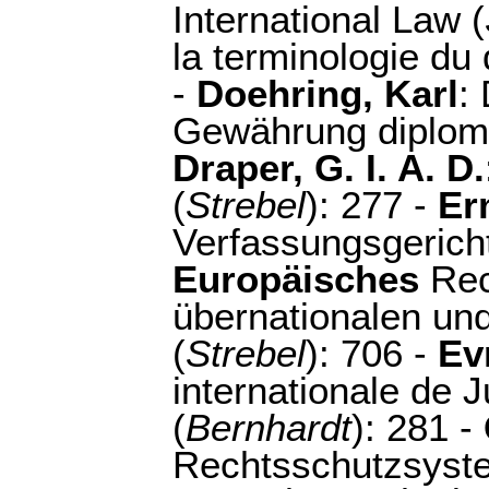
International Law (
la terminologie du d
-
Doehring, Karl
:
Gewährung diploma
Draper, G. I. A. D.
(
Strebel
): 277 -
Er
Verfassungsgericht
Europäisches
Rec
übernationalen und
(
Strebel
): 706 -
Ev
internationale de Ju
(
Bernhardt
): 281 -
Rechtsschutzsyst