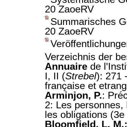
20 ZaoeRV
Summarisches Gen
20 ZaoeRV
Veröffentlichunge
Verzeichnis der b
Annuaire
de l'Inst
I, II (
Strebel
): 271 
française et etran
Arminjon, P.
: Préc
2: Les personnes, l
les obligations (3e
Bloomfield, L. M.;