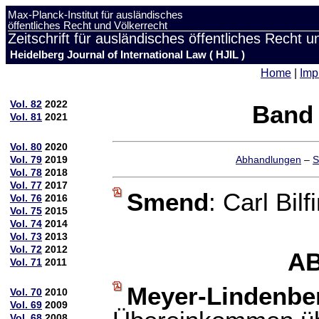
Max-Planck-Institut für ausländisches
öffentliches Recht und Völkerrecht
Zeitschrift für ausländisches öffentliches Recht u
Heidelberg Journal of International Law ( HJIL )
Home
|
Imp
Vol. 82
2022
Band 
Vol. 81
2021
Vol. 80
2020
Vol. 79
2019
Abhandlungen
–
S
Vol. 78
2018
Vol. 77
2017
Smend
: Carl Bilf
Vol. 76
2016
Vol. 75
2015
Vol. 74
2014
Vol. 73
2013
Vol. 72
2012
A
Vol. 71
2011
Meyer-Lindenbe
Vol. 70
2010
Vol. 69
2009
Vol. 68
2008