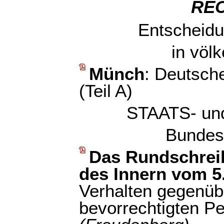
RE
Entscheidu
in völ
Münch
: Deutsch
(Teil A)
STAATS- u
Bundes
Das Rundschrei
des Innern vom 5
Verhalten gegenübe
bevorrechtigten P