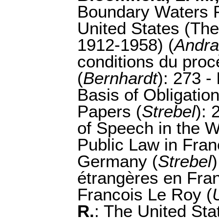
Boundary Waters 
United States (The
1912-1958) (
Andra
conditions du procè
(
Bernhardt
): 273 -
Basis of Obligation
Papers (
Strebel
): 
of Speech in the W
Public Law in Fran
Germany (
Strebel
étrangères en Fra
Francois Le Roy (
R.
: The United Sta