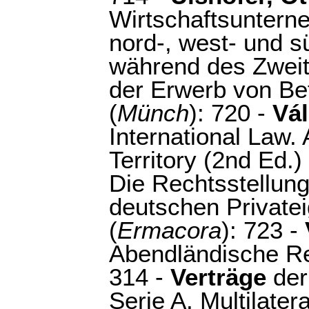
Wirtschaftsuntern
nord-, west- und 
während des Zweit
der Erwerb von Bet
(
Münch
): 720 -
Vál
International Law. 
Territory (2nd Ed.) 
Die Rechtsstellun
deutschen Private
(
Ermacora
): 723 -
Abendländische Re
314 -
Verträge
der
Serie A. Multilater