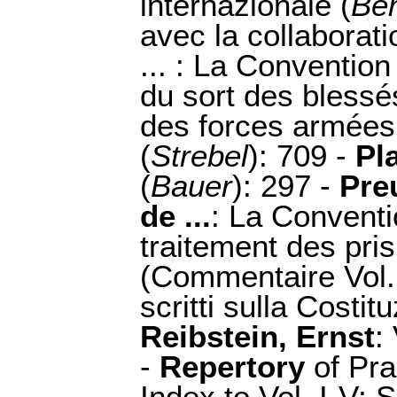
internazionale (
Ber
avec la collaborat
... : La Conventio
du sort des blessé
des forces armées 
(
Strebel
): 709 -
Pl
(
Bauer
): 297 -
Pre
de ...
: La Conventi
traitement des pri
(Commentaire Vol. I
scritti sulla Costit
Reibstein, Ernst
:
-
Repertory
of Pra