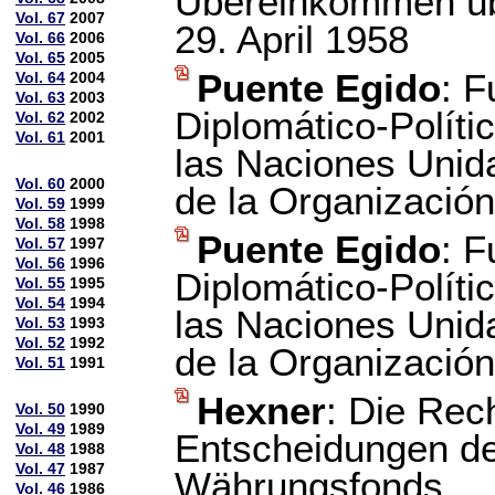
Übereinkommen üb
Vol. 67
2007
29. April 1958
Vol. 66
2006
Vol. 65
2005
Puente Egido
: F
Vol. 64
2004
Vol. 63
2003
Diplomático-Políti
Vol. 62
2002
Vol. 61
2001
las Naciones Unida
Vol. 60
2000
de la Organización
Vol. 59
1999
Vol. 58
1998
Puente Egido
: F
Vol. 57
1997
Vol. 56
1996
Diplomático-Políti
Vol. 55
1995
Vol. 54
1994
las Naciones Unida
Vol. 53
1993
Vol. 52
1992
de la Organización
Vol. 51
1991
Hexner
: Die Rech
Vol. 50
1990
Vol. 49
1989
Entscheidungen de
Vol. 48
1988
Vol. 47
1987
Währungsfonds
Vol. 46
1986