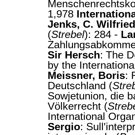
Menschenrechtsko
1,978
Internationa
Jenks, C. Wilfrie
(
Strebel
): 284 -
La
Zahlungsabkomme
Sir Hersch
: The D
by the Internationa
Meissner, Boris
:
Deutschland (
Stre
Sowjetunion, die b
Völkerrecht (
Streb
International Organ
Sergio
: Sull'interp