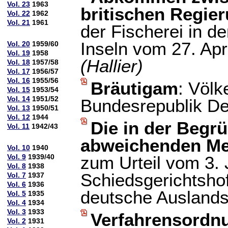
Vol. 23
1963
britischen Regie
Vol. 22
1962
Vol. 21
1961
der Fischerei in 
Inseln vom 27. Ap
Vol. 20
1959/60
Vol. 19
1958
(Hallier)
Vol. 18
1957/58
Vol. 17
1956/57
Vol. 16
1955/56
Bräutigam
: Völk
Vol. 15
1953/54
Vol. 14
1951/52
Bundesrepublik De
Vol. 13
1950/51
Vol. 12
1944
Die in der Begr
Vol. 11
1942/43
abweichenden Mei
Vol. 10
1940
Vol. 9
1939/40
zum Urteil vom 3. 
Vol. 8
1938
Schiedsgerichtsho
Vol. 7
1937
Vol. 6
1936
deutsche Ausland
Vol. 5
1935
Vol. 4
1934
Vol. 3
1933
Verfahrensordn
Vol. 2
1931