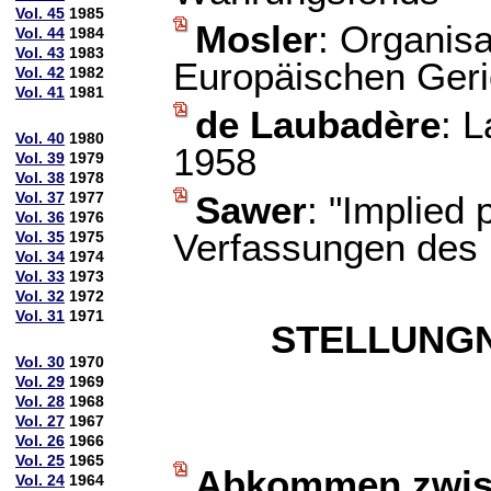
Vol. 45
1985
Mosler
: Organis
Vol. 44
1984
Vol. 43
1983
Europäischen Geri
Vol. 42
1982
Vol. 41
1981
de Laubadère
: L
Vol. 40
1980
1958
Vol. 39
1979
Vol. 38
1978
Vol. 37
1977
Sawer
: "Implied
Vol. 36
1976
Verfassungen des
Vol. 35
1975
Vol. 34
1974
Vol. 33
1973
Vol. 32
1972
Vol. 31
1971
STELLUNG
Vol. 30
1970
Vol. 29
1969
Vol. 28
1968
Vol. 27
1967
Vol. 26
1966
Vol. 25
1965
Abkommen zwisc
Vol. 24
1964