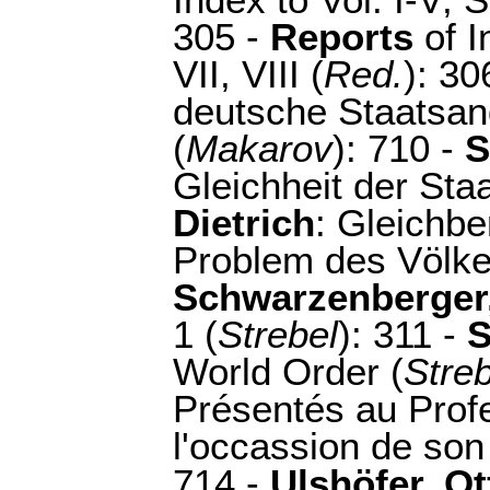
Index to Vol. I-V; Su
305 -
Reports
of I
VII, VIII (
Red.
): 30
deutsche Staatsang
(
Makarov
): 710 -
S
Gleichheit der Staa
Dietrich
: Gleichbe
Problem des Völke
Schwarzenberger
1 (
Strebel
): 311 -
S
World Order (
Streb
Présentés au Profe
l'occassion de so
714 -
Ulshöfer, Ot