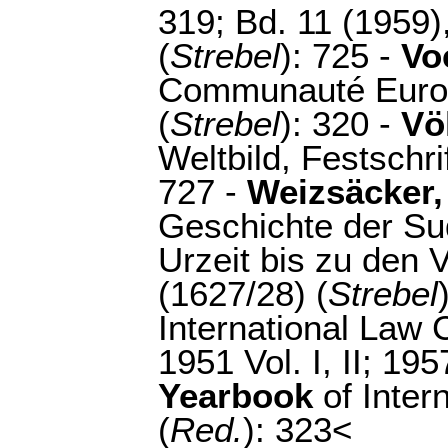
319; Bd. 11 (1959
(
Strebel
): 725 -
Vo
Communauté Europ
(
Strebel
): 320 -
Vö
Weltbild, Festschri
727 -
Weizsäcker,
Geschichte der Sud
Urzeit bis zu den
(1627/28) (
Strebel
International Law 
1951 Vol. I, II; 1957
Yearbook
of Inter
(
Red.
): 323<