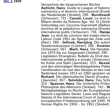
Vol. 1
1929
Verzeichnis der besprochenen Bücher
Aufricht, Hans
: Guide to League of Nations 
submarina y el derecho internacional (
Krask
der Niederlande (
Strebel
): 295 -
Burckhardt,
(
Scheuner
): 731 -
Cavaré, Louis
: Le droit i
Milano diretto da Roberto Ago. Vol. IV (
Streb
Geburtstag von Zaccaria Giacometti (
Ballrei
doctrina de la plataforma submarina (
Krask
international public (
Scheuner
): 736 -
Hampe
Jean
: Le droit de conclure des traités intern
Labour Code 1951 als Spiegel der Ziele und 
(
Red.
): 289 -
Jellinek, Hansjörg
: Der autom
Staatensukzession (
Castrén
): 290 -
Knierie
(
Scheuner
): 567 -
Marti, Hans
: Die Handels
von 1870 bis zur Gegenwart (
Strebel
): 295 
Législation Etrangères: Bulletin du Droit de
internazionale pubblico e privato (
Scheuner
für Kohle und Stahl (
Jaenicke
): 313 -
Nussb
und des ehemaligen Mandatsgebietes Paläst
l'amélioration du sort des blessés et des 
Nederland tussen 1813 en 1950 gesloten ver
Richard
: Der diplomatische Dienst (
Kraske
)
(
Jaenicke
): 307 -
Schröder, Hans
: Das Schw
315 -
Spanner, Hans
: Die richterliche Prü
Philosophie des Altertums (
Strebel
): 742 -
S
Nichtigkeitsklage im Recht der Europäischen
Nations Legislative Series. Laws and Regula
Statute of the International Court of Justice (
europäischen Friedensordnung seit 1945. Hr
Human Rights for 1950; - for 1951 (
Strebel
)