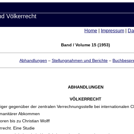
nd Völkerrecht
Home
|
Impressum
|
Da
Band / Volume 15 (1953)
Abhandlungen
–
Stellungnahmen und Berichte
–
Buchbespr
ABHANDLUNGEN
VÖLKERRECHT
ubiger gegenüber der zentralen Verrechnungsstelle bei internationale
humanitärer Abkommen
ren bis zu Christian Wolff
rrecht. Eine Studie