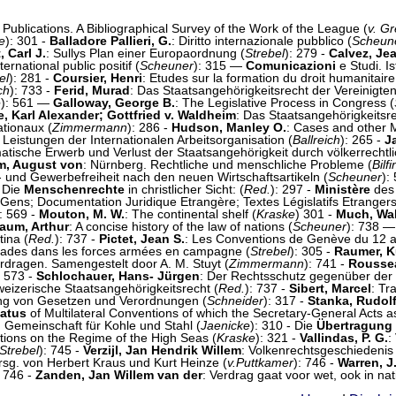
Publications. A Bibliographical Survey of the Work of the League (
v. G
e
): 301 -
Balladore Pallieri, G.
: Diritto internazionale pubblico (
Scheun
 Carl J.
: Sullys Plan einer Europaordnung (
Strebel
): 279 -
Calvez, Je
nternational public positif (
Scheuner
): 315 —
Comunicazioni
e Studi. Is
el
): 281 -
Coursier, Henri
: Etudes sur la formation du droit humanitaire
ch
): 733 -
Ferid, Murad
: Das Staatsangehörigkeitsrecht der Vereinigte
e
): 561 —
Galloway, George B.
: The Legislative Process in Congress (
, Karl Alexander; Gottfried v. Waldheim
: Das Staatsangehörigkeitsre
ationaux (
Zimmermann
): 286 -
Hudson, Manley O.
: Cases and other M
Leistungen der Internationalen Arbeitsorganisation (
Ballreich
): 265 -
J
atische Erwerb und Verlust der Staatsangehörigkeit durch völkerrechtl
m, August von
: Nürnberg. Rechtliche und menschliche Probleme (
Bilf
- und Gewerbefreiheit nach den neuen Wirtschaftsartikeln (
Scheuner
):
- Die
Menschenrechte
in christlicher Sicht: (
Red.
): 297 -
Ministère
des 
s Gens; Documentation Juridique Etrangère; Textes Législatifs Etrangers
): 569 -
Mouton, M. W.
: The continental shelf (
Kraske
) 301 -
Much, Wal
aum, Arthur
: A concise history of the law of nations (
Scheuner
): 738 
ina (
Red.
): 737 -
Pictet, Jean S.
: Les Conventions de Genève du 12 a
malades dans les forces armées en campagne (
Strebel
): 305 -
Raumer, K
dragen. Samengestelt door A. M. Stuyt (
Zimmermann
): 741 -
Roussea
: 573 -
Schlochauer, Hans- Jürgen
: Der Rechtsschutz gegenüber der T
eizerische Staatsangehörigkeitsrecht (
Red.
): 737 -
Sibert, Marcel
: Tr
fung von Gesetzen und Verordnungen (
Schneider
): 317 -
Stanka, Rudol
tatus
of Multilateral Conventions of which the Secretary-General Acts a
 Gemeinschaft für Kohle und Stahl (
Jaenicke
): 310 - Die
Übertragung
tions on the Regime of the High Seas (
Kraske
): 321 -
Vallindas, P. G.
:
Strebel
): 745 -
Verzijl, Jan Hendrik Willem
: Volkenrechtsgeschiedenis 
sg. von Herbert Kraus und Kurt Heinze (
v.Puttkamer
): 746 -
Warren, J
: 746 -
Zanden, Jan Willem van der
: Verdrag gaat voor wet, ook in na