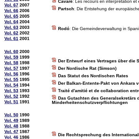
Cavaré
: Les recours en interprétation et
Vol. 67
2007
Partsch
: Die Entstehung der europäisc
Vol. 66
2006
Vol. 65
2005
Vol. 64
2004
Vol. 63
2003
Rodó
: Die Gemeindeverwaltung in Span
Vol. 62
2002
Vol. 61
2001
Vol. 60
2000
Vol. 59
1999
Der Entwurf eines Vertrages über di
Vol. 58
1998
Vol. 57
1997
Der Nordische Rat (Simson)
Vol. 56
1996
Das Statut des Nordischen Rates
Vol. 55
1995
Der Balkan-Entente-Pakt von Ankara v
Vol. 54
1994
Vol. 53
1993
Traité d'amitié et de collaboration e
Vol. 52
1992
Das Gutachten des Generalsekretärs d
Vol. 51
1991
Minderheitenschutzverpflichtungen
Vol. 50
1990
Vol. 49
1989
Vol. 48
1988
Vol. 47
1987
Die Rechtsprechung des International
Vol. 46
1986