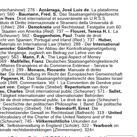
retschaninow
): 276 -
Azcárraga, José Luis de
: La plataforma
er
): 560 -
Baumann, Fred. S.
: Das Staatsangehörigkeitsrecht
an-Yves
: Droit international et souveräineté en U.R.S.S.
tituto di Diritto Internazionale e Straniero della Università di
 (
Uhler
): 284 -
Demokratie
und Rechtsstaat. Festgabe zum 60.
n Staaten von Amerika (
Red
): 737 —
Flouret, Teresa H. I.
: La
Scheuner
): 562 -
Guggenheim, Paul
: Traité de droit
cht von Spanien, Portugal und Irland (
Red.
): 737 -
Huber,
aterials on International Law (
Hahn
): 288 - Der
International
aenicke: Günther
: Der Abbau der Kontrollratsgesetzgebung
iche Vorgänge, zugleich ein Beitrag zur Lehre von der
inger
): 563 -
Mann, F. A.
: The Legal Aspect of Money
 569 -
Maßfeller, Franz
: Deutsches Staatsangehörigkeitsrecht
Affaires Etrangères et du Commerce Extérieur - Service le
 (
Red.
): 299 -
Monaco, Riccardo
: Manuale di diritto
ter
: Die Amtshaftung im Recht der Europäischen Gemeinschaft
—
Pagener, H.
: Das Staatsangehörigkeitsrecht des Staates Israel
oût 1949. Commentaire. Vol. I. La Convention de Genève pour
urt von
: Ewiger Friede (
Strebel
):
Repertorium
van door
u, Charles
: Droit international public (
Scheuner
): 571 -
Sallet,
ätigkeit internationaler und übernationaler Behörden
aité de droit international public. Le droit de la paix (
Scheuner
):
f
: Geschichte der politischen Philosophie. I. Band: Die politische
s Depositary (
Strebel
): 744 -
Steindorff, Ernst
: Die
rechtsetzender Gewalt im Rechtsstaat (
Ballreich
): 319 -
United
 Vocabulary of the Charter of the United Nations and of the
(
Scheuner
): 745 -
Völkerrechtliche
Urkunden zur
.H.
: Selbstverwaltung in England (
Schüle
): 322 -
Yearbook
on
tionale rechtsbestrekkingen (
Zimmermann
): 324<