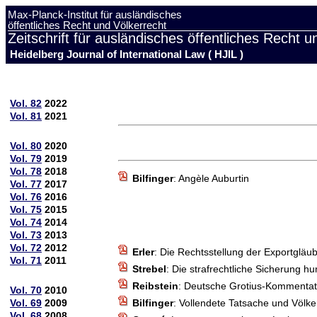
Max-Planck-Institut für ausländisches
öffentliches Recht und Völkerrecht
Zeitschrift für ausländisches öffentliches Recht u
Heidelberg Journal of International Law ( HJIL )
Vol. 82
2022
Vol. 81
2021
Vol. 80
2020
Vol. 79
2019
Vol. 78
2018
Bilfinger
: Angèle Auburtin
Vol. 77
2017
Vol. 76
2016
Vol. 75
2015
Vol. 74
2014
Vol. 73
2013
Vol. 72
2012
Erler
: Die Rechtsstellung der Exportglä
Vol. 71
2011
Strebel
: Die strafrechtliche Sicherung 
Reibstein
: Deutsche Grotius-Kommentato
Vol. 70
2010
Vol. 69
2009
Bilfinger
: Vollendete Tatsache und Völke
Vol. 68
2008