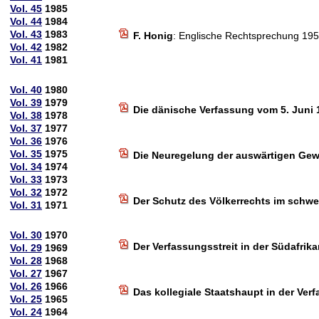
Vol. 45
1985
Vol. 44
1984
Vol. 43
1983
F. Honig
: Englische Rechtsprechung 19
Vol. 42
1982
Vol. 41
1981
Vol. 40
1980
Vol. 39
1979
Die dänische Verfassung vom 5. Juni 
Vol. 38
1978
Vol. 37
1977
Vol. 36
1976
Vol. 35
1975
Die Neuregelung der auswärtigen Gew
Vol. 34
1974
Vol. 33
1973
Vol. 32
1972
Der Schutz des Völkerrechts im schwe
Vol. 31
1971
Vol. 30
1970
Der Verfassungsstreit in der Südafri
Vol. 29
1969
Vol. 28
1968
Vol. 27
1967
Vol. 26
1966
Das kollegiale Staatshaupt in der Ve
Vol. 25
1965
Vol. 24
1964