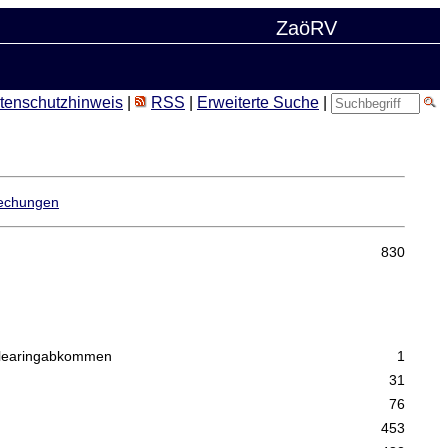
ZaöRV
tenschutzhinweis
|
RSS
|
Erweiterte Suche
|
echungen
830
n Clearingabkommen
1
31
76
453