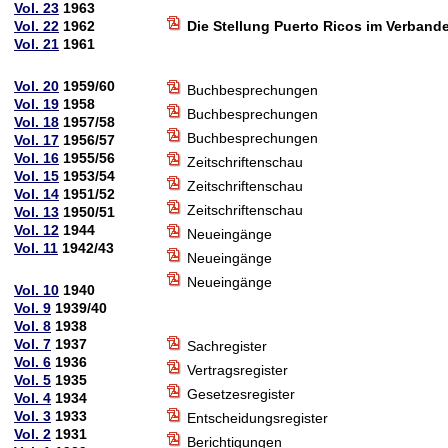
Vol. 23
1963
Vol. 22
1962
Die Stellung Puerto Ricos im Verbande
Vol. 21
1961
Vol. 20
1959/60
Buchbesprechungen
Vol. 19
1958
Buchbesprechungen
Vol. 18
1957/58
Buchbesprechungen
Vol. 17
1956/57
Vol. 16
1955/56
Zeitschriftenschau
Vol. 15
1953/54
Zeitschriftenschau
Vol. 14
1951/52
Zeitschriftenschau
Vol. 13
1950/51
Vol. 12
1944
Neueingänge
Vol. 11
1942/43
Neueingänge
Neueingänge
Vol. 10
1940
Vol. 9
1939/40
Vol. 8
1938
Vol. 7
1937
Sachregister
Vol. 6
1936
Vertragsregister
Vol. 5
1935
Gesetzesregister
Vol. 4
1934
Vol. 3
1933
Entscheidungsregister
Vol. 2
1931
Berichtigungen