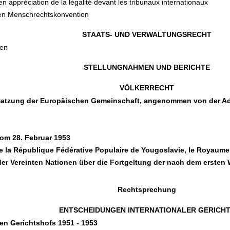
 en appréciation de la légalité devant les tribunaux internationaux
hen Menschrechtskonvention
STAATS- UND VERWALTUNGSRECHT
ien
STELLUNGNAHMEN UND BERICHTE
VÖLKERRECHT
e Satzung der Europäischen Gemeinschaft, angenommen von der Ad
om 28. Februar 1953
ntre la République Fédérative Populaire de Yougoslavie, le Royaum
er Vereinten Nationen über die Fortgeltung der nach dem ersten
Rechtsprechung
ENTSCHEIDUNGEN INTERNATIONALER GERICH
en Gerichtshofs 1951 - 1953