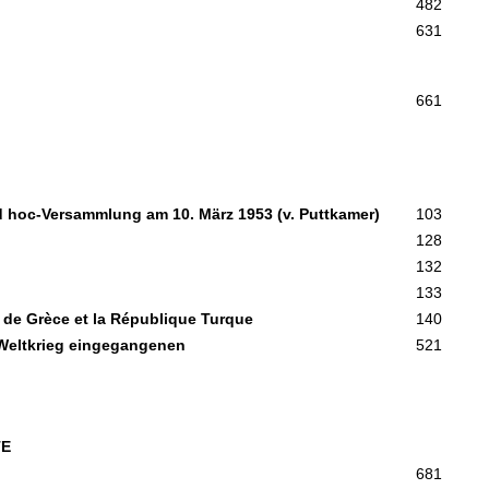
482
631
661
 hoc-Versammlung am 10. März 1953 (v. Puttkamer)
103
128
132
133
e de Grèce et la République Turque
140
 Weltkrieg eingegangenen
521
TE
681